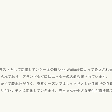
スタイリストとして活躍していた一児の母Anna Wallackによって設立され
作られており、ブランドタグにはニッターの名前も記されています。
らかくて着心地が良く、春夏シーズンではしっとりとした手触りの良
触りがいいモノに変化していきます。赤ちゃんや小さな子供が直接肌