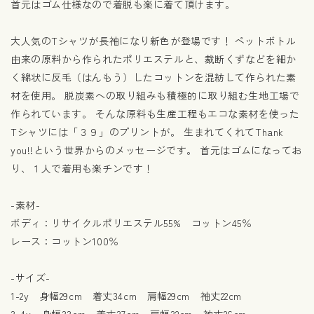
首元はゴム仕様なので着脱も楽に着て頂けます。
大人気のTシャツが長袖になり新色が登場です！ ペットボトル
由来の原料から作られたポリエステルと、裁断くずなどを細か
く綿状に反毛（はんもう）したコットンを混紡して作られた素
材を使用。 脱炭素への取り組みも積極的に取り組む生地工場で
作られています。 そんな原料も生産工程もエコな素材を使った
Tシャツには「３９」のプリントが。 生まれてくれてThank
you!!という世界からのメッセージです。 首元はゴムになってお
り、１人で着用も楽チンです！
-素材-
ボディ：リサイクルポリエステル55% コットン45％
レース：コットン100％
-サイズ-
1-2y 身幅29cm 着丈34cm 肩幅29cm 袖丈22cm
3-4y 身幅33cm 着丈37cm 肩幅32cm 袖丈26cm