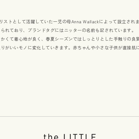
スタイリストとして活躍していた一児の母Anna Wallackによって設立され
作られており、ブランドタグにはニッターの名前も記されています。
らかくて着心地が良く、春夏シーズンではしっとりとした手触りの良
触りがいいモノに変化していきます。赤ちゃんや小さな子供が直接肌