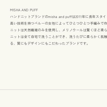
MISHA AND PUFF
ハンドニットブランドのmisha and puffは2011年に長年
高い技術を持つペルーの女性によってひとつひとつ手編みで
ニットは天然繊維のみを使用し、メリノウールは驚くほど柔
ニットは全て自宅で洗うことができ、洗うたびに柔らかく肌
る、質にもデザインにもこだわったブランドです。