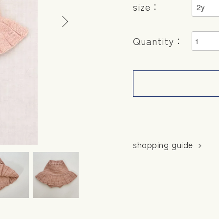
size：
Quantity：
shopping guide