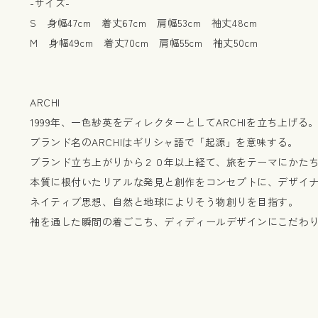
-サイズ-
S 身幅47cm 着丈67cm 肩幅53cm 袖丈48cm
M 身幅49cm 着丈70cm 肩幅55cm 袖丈50cm
ARCHI
1999年、一色紗英をディレクターとしてARCHIを立ち上げる
ブランド名のARCHIはギリシャ語で「起源」を意味する。
ブランド立ち上がりから２０年以上経て、旅をテーマにかたち
本質に根付いたリアルな発見と創作をコンセプトに、デザイ
ネイティブ思想、自然と地球によりそう物創りを目指す。
袖を通した瞬間の着ごこち、ディディールデザインにこだわり