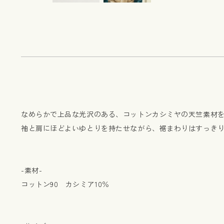
なめらかで上品な光沢のある、コットンカシミヤの天竺素材
袖と肩にほどよいゆとりを持たせながら、裾まわりはすっき
-素材-
コットン90 カシミア10％