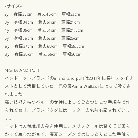
-サイズ-
2y 身幅33cm 着丈48cm 肩幅23cm
3y 身幅34cm 着丈51cm 肩幅24cm
4y 身幅35cm 着丈54cm 肩幅24.5cm
5y 身幅36cm 着丈57cm 肩幅25cm
6y 身幅37cm 着丈60cm 肩幅25.5cm
8y 身幅38cm 着丈65cm 肩幅26cm
MISHA AND PUFF
ハンドニットブランドのmisha and puffは2011年に長年スタイリ
ストとして活躍していた一児の母Anna Wallackによって設立さ
れました。
高い技術を持つペルーの女性によってひとつひとつ手編みで作
られており、ブランドタグにはニッターの名前も記されていま
す。
ニットは天然繊維のみを使用し、メリノウールは驚くほど柔ら
かくて着心地が良く、春夏シーズンではしっとりとした手触り